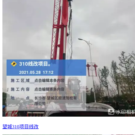
望城310项目线改