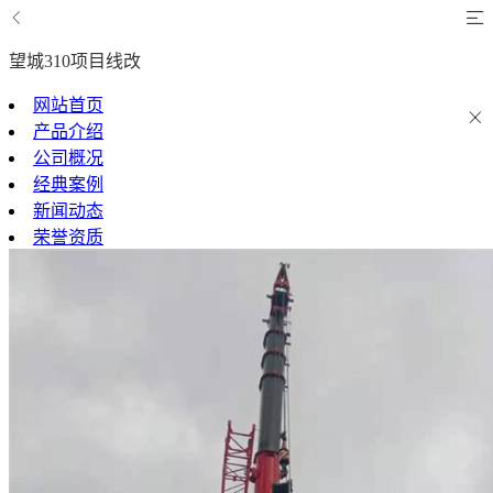
望城310项目线改
网站首页
产品介绍
公司概况
经典案例
新闻动态
荣誉资质