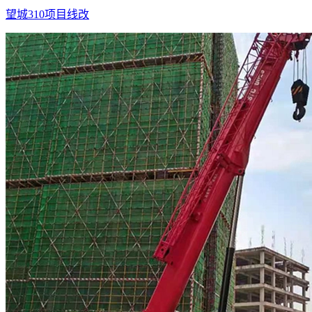
望城310项目线改