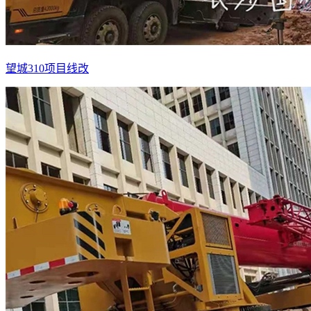
望城310项目线改