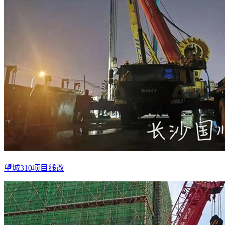
望城310项目线改