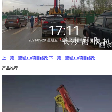
上一篇：望城310项目线改
下一篇：望城310项目线改
产品推荐