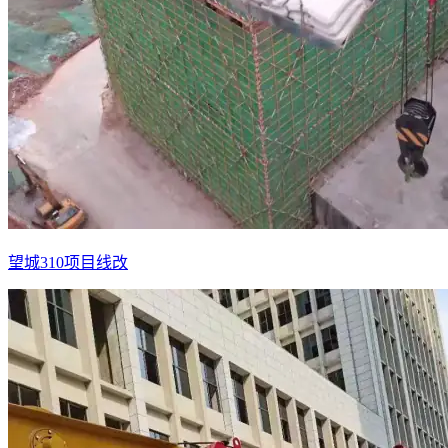
望城310项目线改