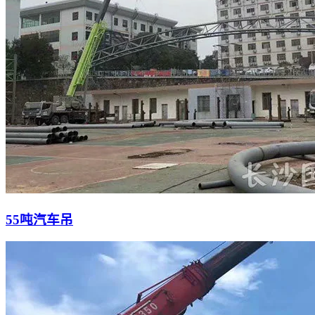
55吨汽车吊