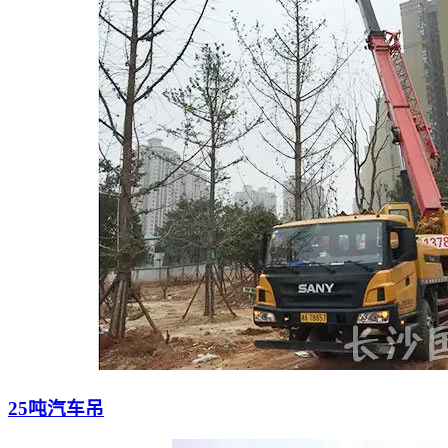
25吨汽车吊