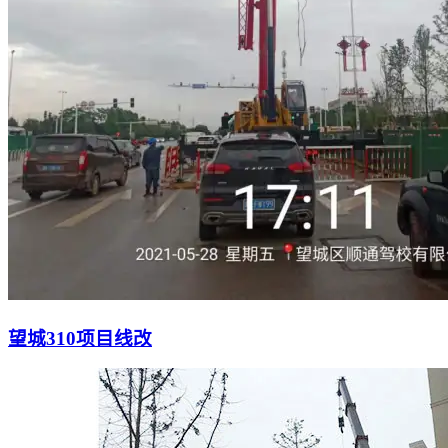
望城310项目线改