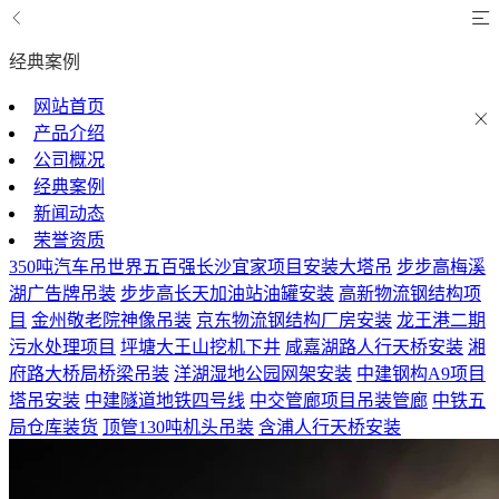
经典案例
网站首页
产品介绍
公司概况
经典案例
新闻动态
荣誉资质
350吨汽车吊世界五百强长沙宜家项目安装大塔吊
步步高梅溪
湖广告牌吊装
步步高长天加油站油罐安装
高新物流钢结构项
目
金州敬老院神像吊装
京东物流钢结构厂房安装
龙王港二期
污水处理项目
坪塘大王山挖机下井
咸嘉湖路人行天桥安装
湘
府路大桥局桥梁吊装
洋湖湿地公园网架安装
中建钢构A9项目
塔吊安装
中建隧道地铁四号线
中交管廊项目吊装管廊
中铁五
局仓库装货
顶管130吨机头吊装
含浦人行天桥安装