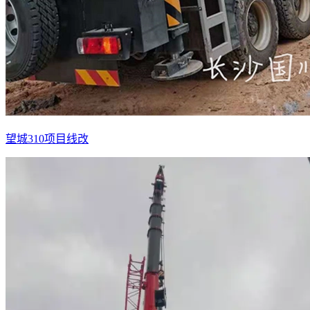
望城310项目线改