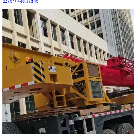
望城310项目线改