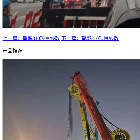
上一篇：望城310项目线改
下一篇：望城310项目线改
产品推荐