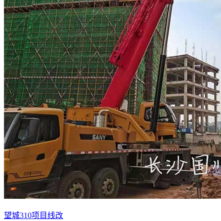
望城310项目线改