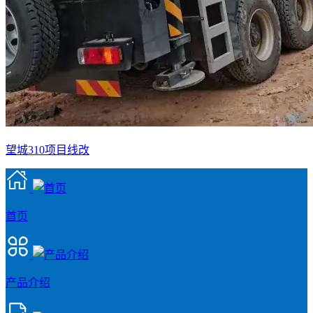
望城310项目线改
首页
产品介绍