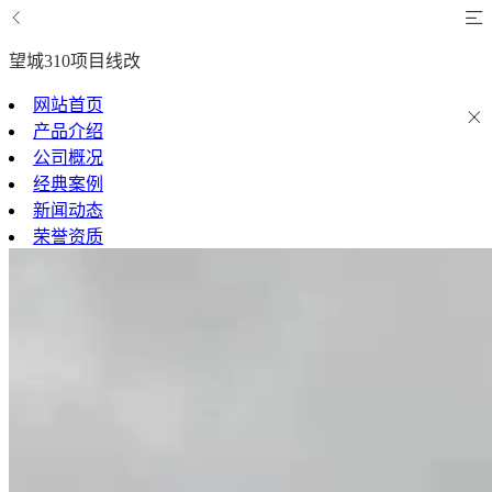
望城310项目线改
网站首页
产品介绍
公司概况
经典案例
新闻动态
荣誉资质