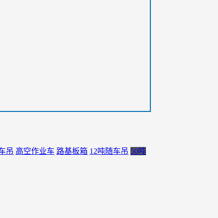
汽车吊
高空作业车
路基板箱
12吨随车吊
50吨