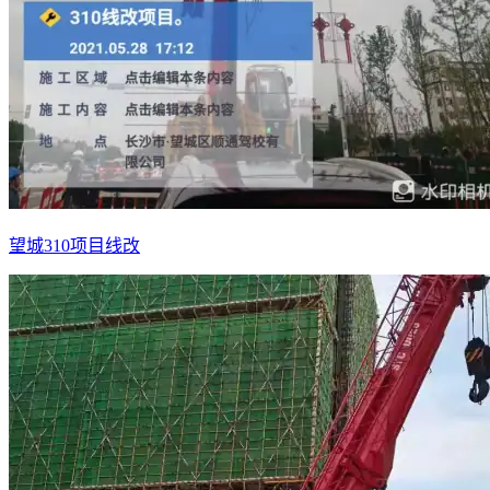
望城310项目线改