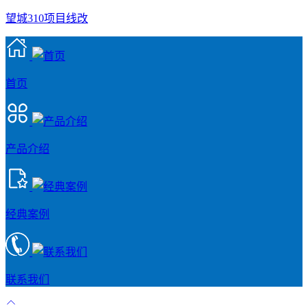
望城310项目线改
首页
产品介绍
经典案例
联系我们