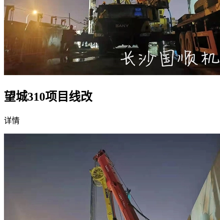
望城310项目线改
详情