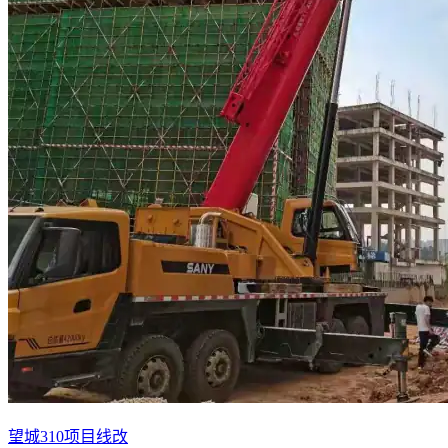
望城310项目线改