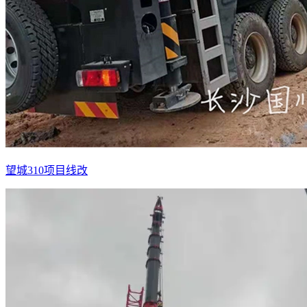
望城310项目线改