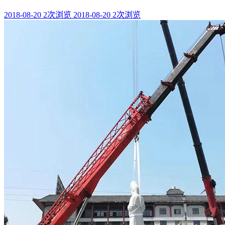
2018-08-20
2次浏览
2018-08-20
2次浏览