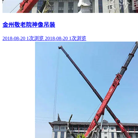
金州敬老院神像吊装
2018-08-20
1次浏览
2018-08-20
1次浏览