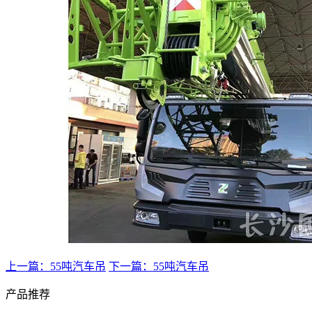
上一篇：55吨汽车吊
下一篇：55吨汽车吊
产品推荐