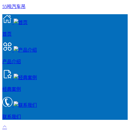
55吨汽车吊
首页
产品介绍
经典案例
联系我们