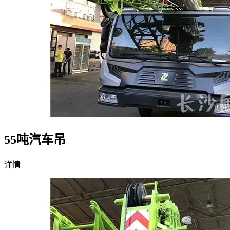
55吨汽车吊
详情