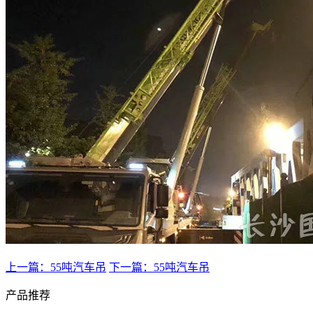
上一篇：55吨汽车吊
下一篇：55吨汽车吊
产品推荐