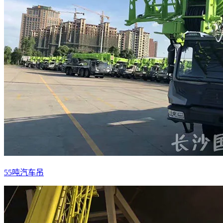
55吨汽车吊