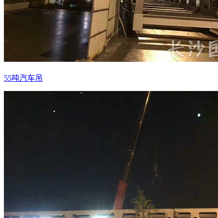
55吨汽车吊