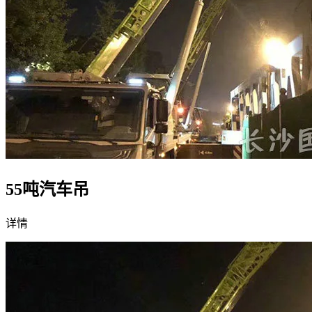
55吨汽车吊
详情