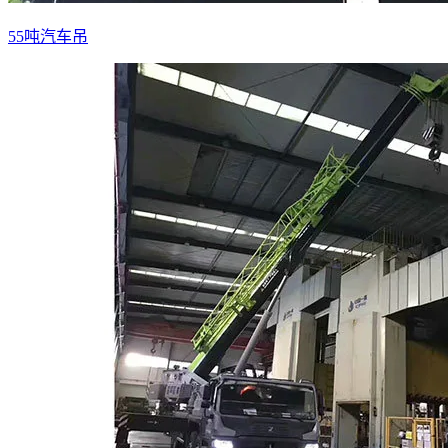
55吨汽车吊