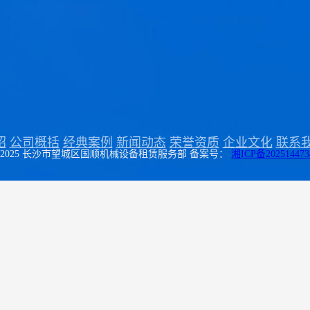
绍
公司概括
经典案例
新闻动态
荣誉资质
企业文化
联系
t © 2025 长沙市望城区国顺机械设备租赁服务部
备案号：
湘ICP备202514473