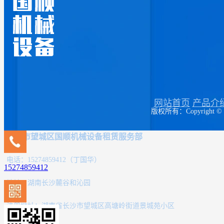
网站首页
产品介
版权所有：Copyrigh
长沙市望城区国顺机械设备租赁服务部
电话：15274859412（丁国华）
15274859412
地址：湖南长沙麓谷和沁园
注册地址：湖南省长沙市望城区高塘岭街道景城苑小区