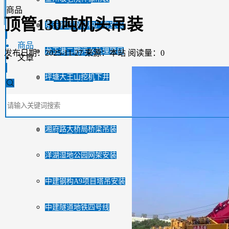
商品
顶管130吨机头吊装
京东物流钢结构厂房安装
220吨汽车吊
商品
龙王港二期污水处理项目
350吨汽车吊
发布日期：2025-11-27
来源：本站
阅读量：0
文章
坪塘大王山挖机下井
500吨汽车吊
咸嘉湖路人行天桥安装
高空作业车
湘府路大桥局桥梁吊装
路基板箱
洋湖湿地公园网架安装
中建钢构A9项目塔吊安装
中建隧道地铁四号线