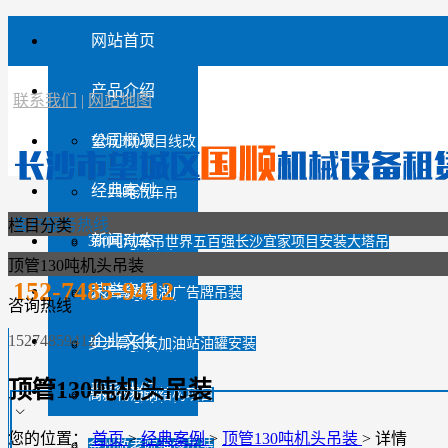
网站首页
产品介绍
联系我们
|
网站地图
公司概况
望城310项目线改
经典案例
25吨汽车吊
客户服务热线
栏目分类
新闻动态
350吨汽车吊世界五百强长沙宜家项目安装大塔吊
80吨汽车吊
顶管130吨机头吊装
152-7485-9412
荣誉资质
步步高梅溪湖广告牌吊装
130吨汽车吊
咨询热线
15274859412
企业文化
步步高长天加油站油罐安装
35吨汽车吊
顶管130吨机头吊装
联系我们
高新物流钢结构项目
100吨汽车吊
您的位置：
首页
>
经典案例
>
顶管130吨机头吊装
>
详情
金州敬老院神像吊装
55吨汽车吊