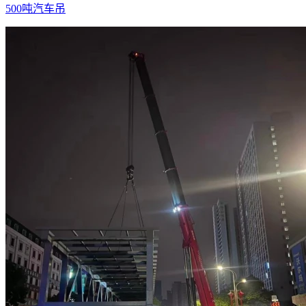
500吨汽车吊