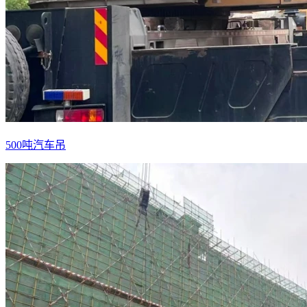
500吨汽车吊