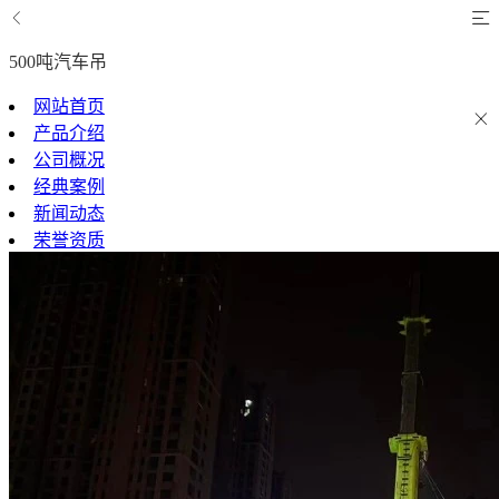
500吨汽车吊
网站首页
产品介绍
公司概况
经典案例
新闻动态
荣誉资质