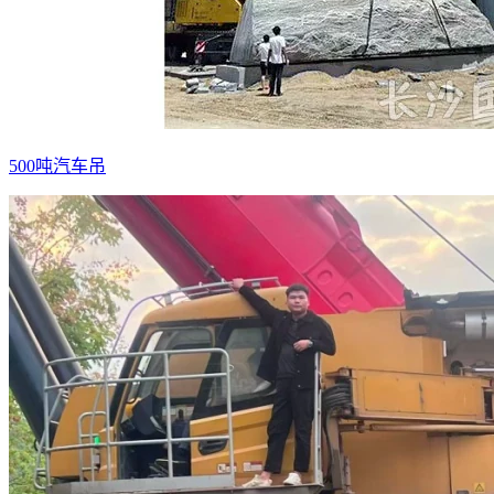
500吨汽车吊