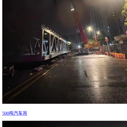
500吨汽车吊