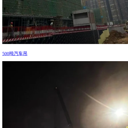
500吨汽车吊