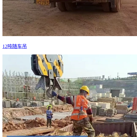
12吨随车吊